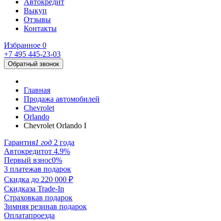
Автокредит
Выкуп
Отзывы
Контакты
Избранное
0
+7 495
445-23-03
Обратный звонок
Главная
Продажа автомобилей
Chevrolet
Orlando
Chevrolet Orlando I
Гарантия
1 год
2 года
Автокредит
от 4.9%
Первый взнос
0%
3 платежа
в подарок
Скидка до
220 000 ₽
Скидка
за Trade-In
Страховка
в подарок
Зимняя резина
в подарок
Оплата
проезда